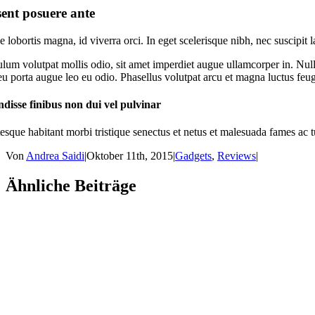
ent posuere ante
ae lobortis magna, id viverra orci. In eget scelerisque nibh, nec suscip
ulum volutpat mollis odio, sit amet imperdiet augue ullamcorper in. Null
 eu porta augue leo eu odio. Phasellus volutpat arcu et magna luctus feu
disse finibus non dui vel pulvinar
esque habitant morbi tristique senectus et netus et malesuada fames ac tu
Von
Andrea Saidi
|
Oktober 11th, 2015
|
Gadgets
,
Reviews
|
Ähnliche Beiträge