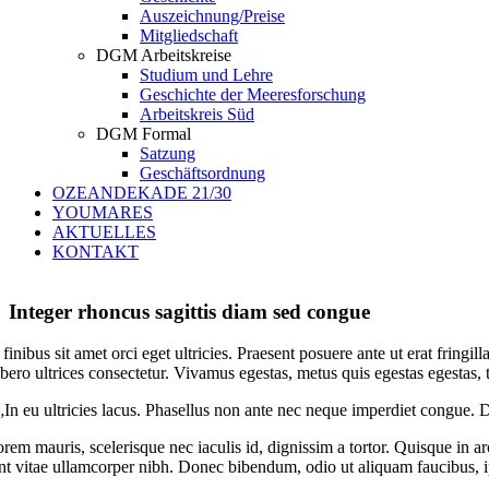
Auszeichnung/Preise
Mitgliedschaft
DGM Arbeitskreise
Studium und Lehre
Geschichte der Meeresforschung
Arbeitskreis Süd
DGM Formal
Satzung
Geschäftsordnung
OZEANDEKADE 21/30
YOUMARES
AKTUELLES
KONTAKT
Integer rhoncus sagittis diam sed congue
inibus sit amet orci eget ultricies. Praesent posuere ante ut erat fringil
libero ultrices consectetur. Vivamus egestas, metus quis egestas egestas
„In eu ultricies lacus. Phasellus non ante nec neque imperdiet congue. 
rem mauris, scelerisque nec iaculis id, dignissim a tortor. Quisque in a
nt vitae ullamcorper nibh. Donec bibendum, odio ut aliquam faucibus, ip