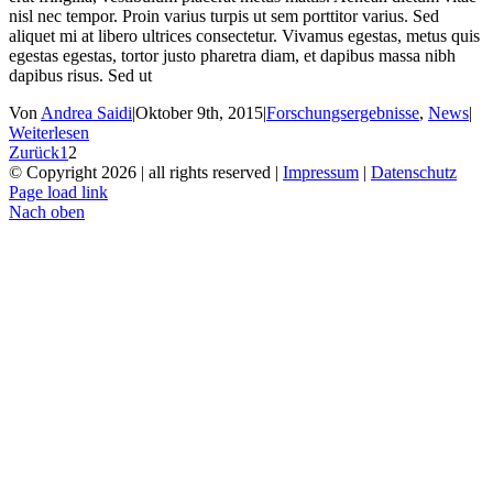
nisl nec tempor. Proin varius turpis ut sem porttitor varius. Sed
aliquet mi at libero ultrices consectetur. Vivamus egestas, metus quis
egestas egestas, tortor justo pharetra diam, et dapibus massa nibh
dapibus risus. Sed ut
Von
Andrea Saidi
|
Oktober 9th, 2015
|
Forschungsergebnisse
,
News
|
Weiterlesen
Zurück
1
2
© Copyright
2026 | all rights reserved |
Impressum
|
Datenschutz
Page load link
Nach oben