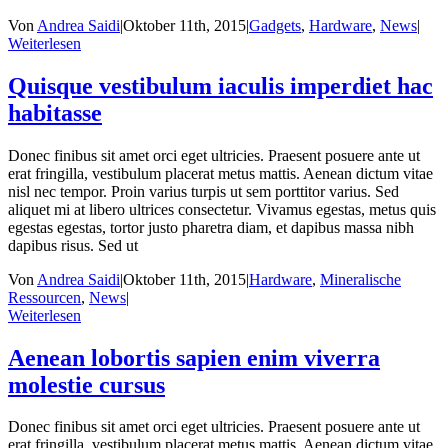
Von
Andrea Saidi
|
Oktober 11th, 2015
|
Gadgets
,
Hardware
,
News
|
Weiterlesen
Quisque vestibulum iaculis imperdiet hac
habitasse
Donec finibus sit amet orci eget ultricies. Praesent posuere ante ut
erat fringilla, vestibulum placerat metus mattis. Aenean dictum vitae
nisl nec tempor. Proin varius turpis ut sem porttitor varius. Sed
aliquet mi at libero ultrices consectetur. Vivamus egestas, metus quis
egestas egestas, tortor justo pharetra diam, et dapibus massa nibh
dapibus risus. Sed ut
Von
Andrea Saidi
|
Oktober 11th, 2015
|
Hardware
,
Mineralische
Ressourcen
,
News
|
Weiterlesen
Aenean lobortis sapien enim viverra
molestie cursus
Donec finibus sit amet orci eget ultricies. Praesent posuere ante ut
erat fringilla, vestibulum placerat metus mattis. Aenean dictum vitae